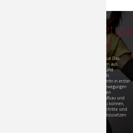
Zumba: Berlin tanzt zu
feurigen Rhythmen
Fitness, Spaß und feurige Rhythmen – das ist Zumba! Das
ganzheitliche Trainingskonzept setzt sich zusammen aus
lateinamerikanischen und internationalen Klängen und
lateinamerikanisch inspirierten Tanzbewegungen. Als
anerkanntes Fitnesskonzept steht bei Zumba in Berlin in erster
Linie der Work-out im Vordergrund. Dynamische Bewegungen
und ein Mix aus schnellen und langsamen Elementen
versprechen einen maximalen Nutzen für Muskelaufbau und
Kondition. Um beim Zumba in Berlin mitmachen zu können,
müssen Sie kein Tänzer sein. Die benötigten Tanzschritte sind
einfach zu erlernen und auch für Nichttänzer gut umzusetzen.