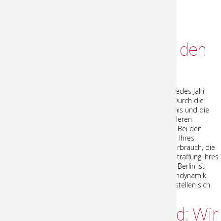
Mitreißendes
Fitnessprogramm für den
ganzen Körper
Zumba ist ein anerkanntes Trainingskonzept, das jedes Jahr
zahlreiche neue und begeisterte Anhänger findet. Durch die
mitreißende Musik, das einzigartige Gruppenerlebnis und die
lockere Atmosphäre unterscheidet es sich von anderen
Fitnesskonzepten, ist dabei aber dennoch effektiv. Bei den
dynamischen Schritten werden alle Muskelgruppen Ihres
Körpers aktiviert und gestärkt. Der hohe Kalorienverbrauch, die
damit einhergehende Gewichtsreduktion und die Straffung Ihres
Körpers finden nahezu unbemerkt statt. Zumba in Berlin ist
Sport, ohne bewusst Sport zu treiben. Die Gruppendynamik
lädt zum Mitmachen ein und die positiven Effekte stellen sich
wie von selbst ein.
Zumba und Zumba Gold: Wir