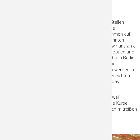
machen Sie fit!
Sie haben Interesse an Zumba? Berlin bietet an vielen Stellen
Zumba-Kurse an. Doch nirgendwo finden Sie eine solche
Atmosphäre wie in unserer Tanzschule, wo feurige Rhythmen auf
klassisches Ambiente stoßen. Neben dem allseits bekannten
Zumba bieten wir auch Zumba Gold an. Damit richten wir uns an all
jene, die kontinuierlich, aber langsam ihre Kondition aufbauen und
verbessern wollen. Im Gegensatz zum klassischen Zumba in Berlin
sind beim Zumba Gold die Rhythmen langsamer und die
Tanzschritte sehr leicht zu erlernen. Beide Zumba-Arten werden in
fortlaufenden Kursen unterrichtet. Qualifizierte Trainer erleichtern
Zumba-Neulingen zu jedem Zeitpunkt ihren Einstieg in das
dynamische Tanz-Erlebnis.
Die Zumba-Trainingseinheiten à 60 Minuten finden an zwei
Terminen in der Woche statt. Da es sich um fortlaufende Kurse
handelt, ist der Einstieg jederzeit möglich. Lassen Sie sich mitreißen
von Zumba in Berlin!