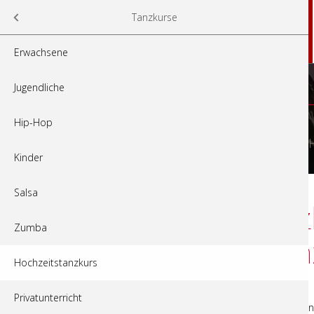
Navigation
Tanzschule Laurana
Tanzkurse
überspringen
Aktuelles
Tanzkurse
Erwachsene
Jugendliche
Hip-Hop
Erwachsene
Jugendliche
Hip-
Kinder
Salsa
Hochzeitstanzk
Zumba
Eröffnungstan
Hochzeitstanzkurs
Privatunterricht
Hochzeitstanzkurs
, 3 Termine à 75 Min.i