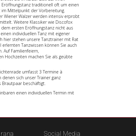
 Eröffnungstanz traditionell oft um einen
z im Mittelpunkt der Vorbereitung.
r Wiener Walzer werden intensiv erprobt
ittelt. Weitere Klassiker wie Discofox
h dem ersten Eröffnungstanz nicht aus
nen individuellen Tanz mit eigener
 hier stehen unsere Tanztrainer mit Rat
al erlernten Tanzwissen können Sie auch
 Auf Familienfeiern,
en Hochzeiten machen Sie als geübte
Lichtenrade umfasst 3 Termine à
 in denen sich unser Trainer ganz
s Brautpaar beschäftigt.
inbaren einen individuellen Termin mit
urana
Social Media