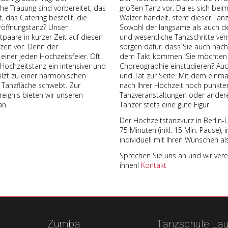
he Trauung sind vorbereitet, das
großen Tanz vor. Da es sich beim
, das Catering bestellt, die
Walzer handelt, steht dieser Tan
röffnungstanz? Unser
Sowohl der langsame als auch de
tpaare in kurzer Zeit auf diesen
und wesentliche Tanzschritte verm
eit vor. Denn der
sorgen dafür, dass Sie auch nac
einer jeden Hochzeitsfeier. Oft
dem Takt kommen. Sie möchten ei
r Hochzeitstanz ein intensiver und
Choreographie einstudieren? Auch
lzt zu einer harmonischen
und Tat zur Seite. Mit dem einm
 Tanzfläche schwebt. Zur
nach Ihrer Hochzeit noch punkten.
reignis bieten wir unseren
Tanzveranstaltungen oder ander
an.
Tänzer stets eine gute Figur.
Der Hochzeitstanzkurz in Berlin-
75 Minuten (inkl. 15 Min. Pause),
individuell mit Ihren Wünschen al
Sprechen Sie uns an und wir vere
ihnen!
Kontakt
Zumba
Tanzschule La