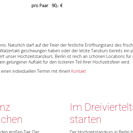
pro Paar 90,- €
bnis. Natürlich darf auf der Feier der festliche Eröffnungstanz des fris
alzertakt geschwungen haben oder der letzte Tanzkurs bereits ein paar
rt unser Hochzeitstanzkurs. Berlin ist reich an schönen Locations für
in gelungener Auftakt für den lockeren Teil Ihrer Hochzeitsfeier wird.
einen individuellen Termin mit ihnen!
Kontakt
anz
Im Dreiviertelt
achen
starten
 den großen Tag. Der
Der Hochzeitstanzkurs in Berlin be