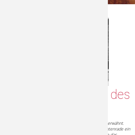
Aus der Geschichte des
Dorfkruges
"
Ein Dorfkrug einer „Witwe Dahms“ wird schon um 1700 erwähnt.
1675 heiratete ein Michael Koppe aus Schönefeld in Lichtenrade ein
und machte sich hier als Kossät ansässig. 284 Jahre lebte das