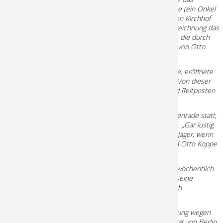
Geschlecht Koppe in Lichtenrade. Der Letzte, Otto Koppe (ein Onkel
von Gustav Lehne), ist 1958 verstorben und auf
dem alten Kirchhof
begraben. Etwa 70 Jahre bewirtschaftete nach einer Aufzeichnung das
Geschlecht Koppe den Gasthof, bevor die Familie Lehne, die durch
Trauung am 9.2.1887 der Marie Koppe (einer Schwester von Otto
Koppe) mit Gustav Lehne, das Anwesen übernahm.
Bevor der Dorfkrug „Gasthaus Koppe“ 1856 erbaut wurde, eröffnete
1838 an dieser Stelle das erste Postamt in Lichtenrade. Von dieser
Zeit an hielten die Dresdener und die Görlitzer Fahr- und Reitposten
in Lichtenrade und Zossen.
Im Saal vom Dorfkrug fanden Turnstunden des VFL Lichtenrade statt,
der 1894 als Verein für Leibesübungen gegründet wurde. „Gar lustig
ist die Jägerei auf Lichtenrader Flur“, so sangen einst die Jäger, wenn
sie nach der Hühner- oder Hasenjagd beim alten Nimrod Otto Koppe
im Dorfkrug einkehrten.
Wie die Chronik zu berichten weiß, kam ab 1900 einmal wöchentlich
der Berliner Arzt Schmidt in den Dorfkrug und hielt hier seine
Sprechstunde ab. Der erste Arzt zog dann erst 1910 nach
Lichtenrade.
1928 wurde an diesem Ort eine große Protestveranstaltung wegen
der Überschwemmungsschäden organisiert. Der Magistrat von Berlin