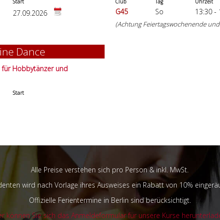
Start
Club
Tag
Uhrzeit
G45
So
13:30 -
27.09.2026
(Achtung Feiertagswochenende und H
ine Dance
 für Hobbytänzer und
Start
Alle Preise verstehen sich pro Person & inkl. MwSt.
denten wird nach Vorlage ihres Ausweises ein Rabatt von 10% eingerä
Offizielle Ferientermine in Berlin sind berücksichtigt.
er können Sie sich das Anmeldeformular für unsere Kurse herunterlad