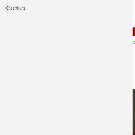
Club
Tag
Uhrzeit
B46
So
14:45 - 16:00 Uhr
Crashkurs
(Achtung Feiertagswochenende und Herbstferien!)
Hobbygruppen und L
Der
TSC Schwarz Rot Berlin e.V.
bietet ein
Angebot
Breitensportler
an
Club
Tag
Uhrzeit
Höhere Kursstufen auf
Anfrage
Stu
Hi