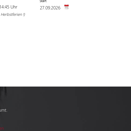
Start
 14:45 Uhr
27.09.2026
erbstferien !)
umt.
en