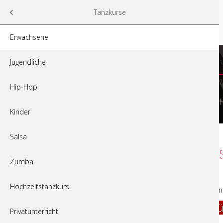
Navigation
Tanzschule Laurana
Tanzkurse
überspringen
Aktuelles
Tanzkurse
Erwachsene
Jugendliche
Hip-Hop
Erwachsene
Jugendliche
Hip-
Kinder
Salsa
Tanzkurse für Erwach
Zumba
(Nur mit Voranmeldung)
Hochzeitstanzkurs
Jeder Tanzkurs besteht aus 10 Terminen à 75 min in
Bronzekurse - Stufe I fü
Privatunterricht