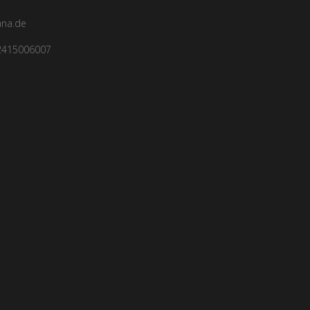
ana.de
2415006007