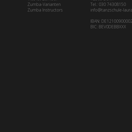
Zumba-Varianten
Tel.: 030 74308150
Crashkurs
Zumba Instructors
info@tanzschule-laur
IBAN: DE1210090000
BIC: BEV0DEBBXXX