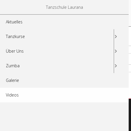
Navigation
Tanzschule Laurana
überspringen
Aktuelles
Tanzkurse
Aktuelles
Tanzkurse
Benutzername
Über Uns
Passwort
Zumba
Anmelden
Galerie
Videos
Sitemap
Tanzkurse
Navigation
Aktuelles
Erwachsene
überspringen
Über Uns
Jugendliche